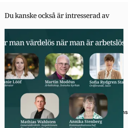
Du kanske också är intresserad av
PRESSMEDDELANDEN
Mins
Arbetsmarknaden rör sig, men inte för
alla – samtal om människorna bakom