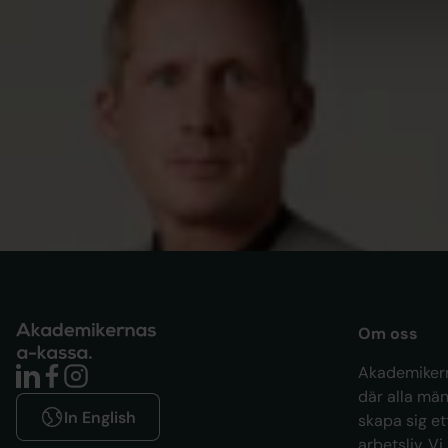
PRESSMEDDELANDEN
Arbetsmarknaden rör sig, men inte
för alla – samtal om människorna
bakom statistiken
Om oss
Akademikern
där alla män
In English
skapa sig et
arbetsliv. Vi