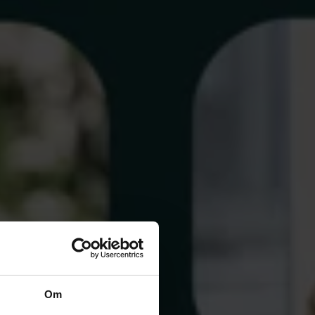
ebruari.
n på den
fört med 2023
ed strax över
 minskade.
er som varit
der 48 procent
de andelar i
Om