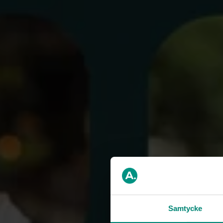
Antalet arbe
Arbetslösh
minskning 
Jämfört med ma
är det 52 proc
Antalet person
200 personer m
Detta är en fo
arbetslösa län
och andelen so
mars 2024 var 
Läs hela rappo
Samtycke