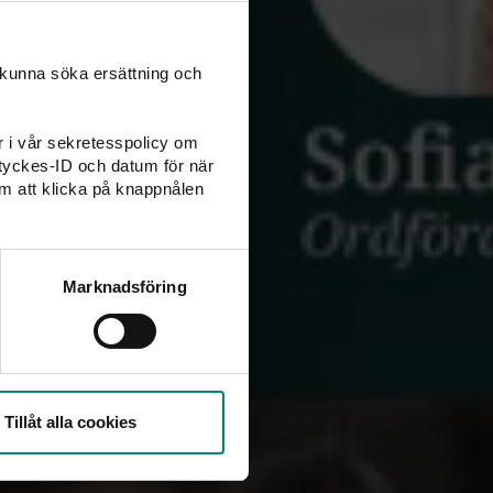
 kunna söka ersättning och
er i vår sekretesspolicy om
amtyckes-ID och datum för när
m att klicka på knappnålen
Marknadsföring
Tillåt alla cookies