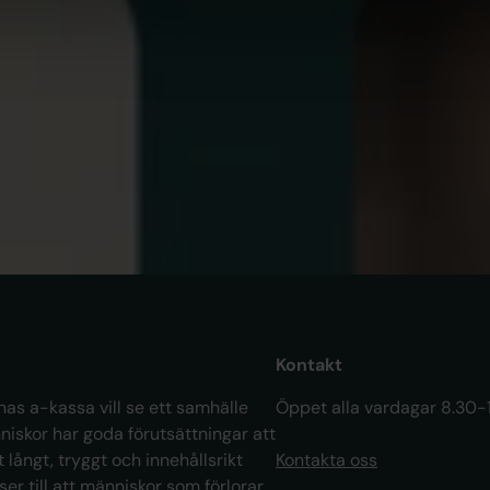
Minskat antal arbetslösa i maj
OM 
Ak
Är
ar
Kontakt
as a-kassa vill se ett samhälle
Öppet alla vardagar 8.30-
niskor har goda förutsättningar att
t långt, tryggt och innehållsrikt
Kontakta oss
 ser till att människor som förlorar