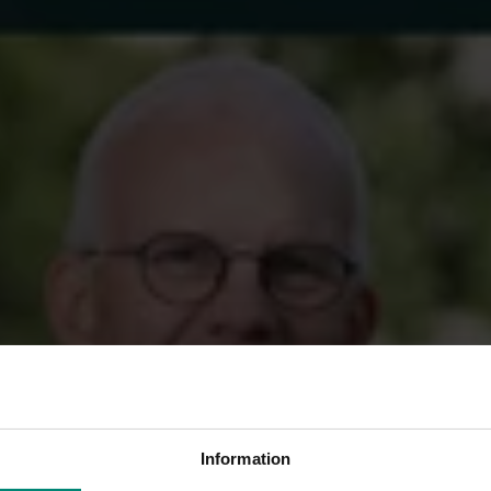
tslösa var i mars 18 160 vilket är 53 fler än i f
eten är därmed fortsatt hög utan några tecke
som vi normalt brukar se under våren.
rs 2024 är antalet arbetslösa i år 14 procent högre och jäm
ent högre.
er som varit arbetslösa längre än 6 månader ökade i mars m
edan antalet som varit arbetslösa kortare tid än 6 månader
rtsättning på de senaste månadernas ökning av antalet person
ge. I mars var andelen som varit arbetslösa längre än 6 måna
m varit arbetslösa längre än ett år var 28 procent. Motsvaran
43 respektive 25 procent.
rten här
Information