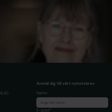
AKADEMIKERNAS
ademikernas a‑kassa i Almedalen:
 man värdelös när man är
betslös?
Anmäl dig till vårt nyhetsbrev
Namn
16.30
E-post*