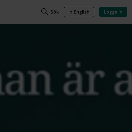
Sök
In English
Logga in
t i