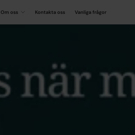
Om oss
Kontakta oss
Vanliga frågor
ars
STATISTIK
örändrad arbetslöshe
mars