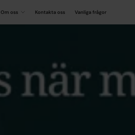
Om oss
Kontakta oss
Vanliga frågor
ett presentkort på 500 kronor
OM AKADEMIKERNAS
ndartestare sökes - f
esentkort på 500 kro