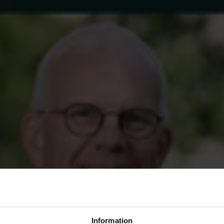
dartestare sökes!
ta deltagare till ett användartest av vår sajt
nasakassa.se. Du behöver vara tillgänglig dag
ll dator. Intervjun/testet tar cirka 45-60 minut
omföras av vår webbyrå.
 ditt intresse
resse senast den 13 september till
marknad@akademikernasak
är och om du jobbar just nu eller inte.
Som tack för hjälpen
esentkort på 500 kronor.
p. 2024
Information