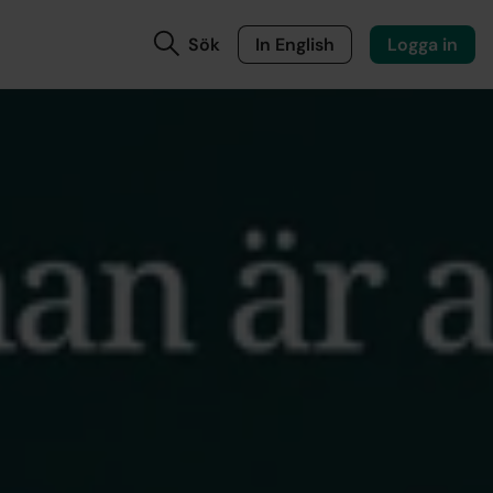
Sök
In English
Logga in
å ett
nor