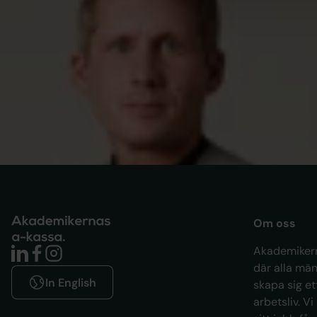
PRESSMEDDELANDEN
Arbetsmarknaden rör sig, men inte
för alla – samtal om människorna
bakom statistiken
Om oss
Akademikern
där alla män
In English
skapa sig et
arbetsliv. Vi