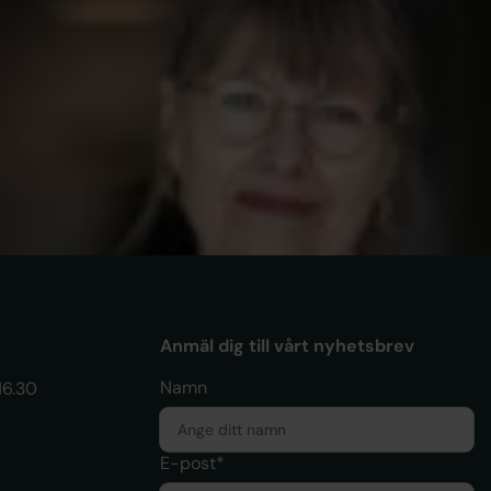
AKADEMIKERNAS
ademikernas a‑kassa i Almedalen:
 man värdelös när man är
betslös?
Anmäl dig till vårt nyhetsbrev
Namn
16.30
E-post*