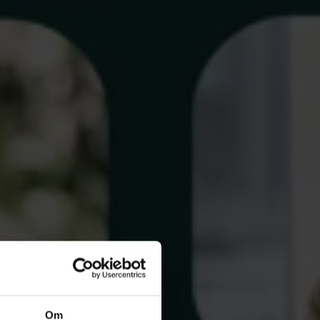
tid och ha
er och
assa.se
Ange
 får de som
Om