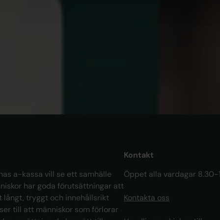
Minskat antal arbetslösa i maj
OM 
Ak
Är
ar
Kontakt
as a-kassa vill se ett samhälle
Öppet alla vardagar 8.30-
niskor har goda förutsättningar att
t långt, tryggt och innehållsrikt
Kontakta oss
 ser till att människor som förlorar