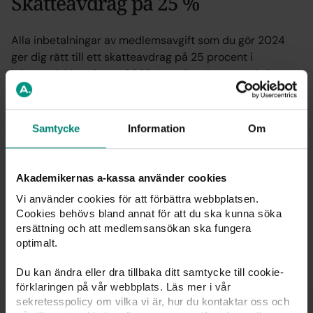
Skatteavdrag på 25 %
Alla inbetalningar av medlemsavgift som du gör 2024
ger dig rätt till ett skatteavdrag på 25 procent i
inkomstdeklarationen 2025. Inom kort kommer du kunna
se vilket belopp som dras från skatten för 2023 i Mitt
medlemskap. Där kan du även se dina inbetalningar, hur
länge du varit medlem, ladda ner medlemsintyg med
Samtycke
Information
Om
mera.
Akademikernas a-kassa använder cookies
Logga in i Mitt medlemskap
Vi använder cookies för att förbättra webbplatsen.
Cookies behövs bland annat för att du ska kunna söka
ersättning och att medlemsansökan ska fungera
optimalt.
Publicerad: 11 feb. 2024
Du kan ändra eller dra tillbaka ditt samtycke till cookie-
förklaringen på vår webbplats. Läs mer i vår
sekretesspolicy om vilka vi är, hur du kontaktar oss och