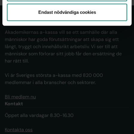
Endast nödvändiga cookies
Om oss
Akademikernas a-kassa vill se ett samhälle där alla
människor har goda förutsättningar att skapa sig ett
långt, tryggt och innehållsrikt arbetsliv. Vi ser till att
människor som förlorar sitt jobb får den ersättning de
har rätt till.
Vi är Sveriges största a-kassa med 820 000
medlemmar i alla branscher och sektorer.
Bli medlem nu
Kontakt
Öppet alla vardagar 8.30-16.30
Kontakta oss