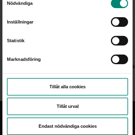
Nödvändiga
Inställningar
Statistik
Marknadsföring
PRESSMEDDELANDEN
Mins
Arbetsmarknaden rör sig, men inte för
alla – samtal om människorna bakom
statistiken
Tillåt alla cookies
Tillåt urval
Om oss
Endast nödvändiga cookies
Akademikernas a-kassa vill se ett samhälle där alla