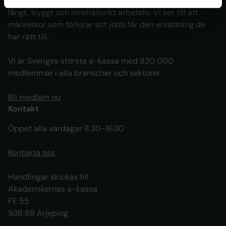
människor har goda förutsättningar att skapa sig ett
långt, tryggt och innehållsrikt arbetsliv. Vi ser till att
människor som förlorar sitt jobb får den ersättning de
har rätt till.
Vi är Sveriges största a-kassa med 820 000
medlemmar i alla branscher och sektorer.
Bli medlem nu
Kontakt
Öppet alla vardagar 8.30-16.30
Kontakta oss
Handlingar skickas till
Akademikernas a-kassa
FE 55
938 88 Arjeplog