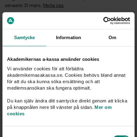
senaste 31 mars.
Mejla oss
Du som är direktansluten (inte med i ett Sacoförbund
eller Vårdförbundet) kan
nominera ombud här
.
Samtycke
Information
Om
Akademikernas a-kassa använder cookies
Publicerad: 16 feb. 2024
Vi använder cookies för att förbättra
akademikernasakassa.se. Cookies behövs bland annat
för att du ska kunna söka ersättning och att
medlemsansökan ska fungera optimalt.
Du kanske också är intresserad av
Du kan själv ändra ditt samtycke direkt genom att klicka
på knappnålen nere till vänster på sidan.
Mer om
cookies
Samtyckesval