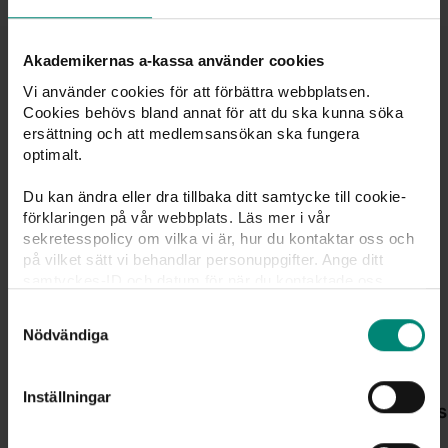
Akademikernas a-kassa använder cookies
Du kanske också är intresserad av
Vi använder cookies för att förbättra webbplatsen.
Cookies behövs bland annat för att du ska kunna söka
ersättning och att medlemsansökan ska fungera
optimalt.
Du kan ändra eller dra tillbaka ditt samtycke till cookie-
förklaringen på vår webbplats. Läs mer i vår
sekretesspolicy om vilka vi är, hur du kontaktar oss och
på vilket sätt vi behandlar personuppgifter. Ange ditt
samtyckes-ID och datum för när du kontaktade oss
gällande ditt samtycke. Du kan även själv ändra ditt
Samtyckesval
samtycke direkt genom att klicka på knappnålen nere till
Nödvändiga
vänster på sidan.
Inställningar
PRESSMEDDELANDEN
Mins
Arbetsmarknaden rör sig, men inte för