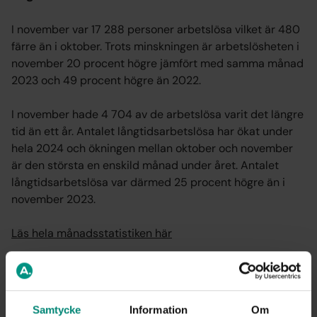
I november var 17 288 personer arbetslösa vilket är 480
färre än i oktober. Trots minskningen är arbetslösheten i
november 20 procent högre jämfört med samma månad
2023 och 49 procent högre än 2022.
I november hade 4 704 av de arbetslösa varit det längre
tid än ett år. Antalet långtidsarbetslösa har ökat under
hela 2024 och ökningen mellan oktober och november
är den största en enskild månad under året. Antalet
långtidsarbetslösa var därmed 25 procent högre än i
november 2023.
Läs hela månadsstatistiken här
Publicerad: 13 dec. 2024
Samtycke
Information
Om