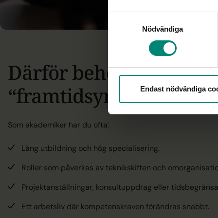
Samtyckesval
Nödvändiga
Därför behöver du en a
“framtidsyrke”
Endast nödvändiga co
Som akademiker har du ofta:
Lång utbildning och hög specialisering.
Roller som påverkas av teknikskiften och omorganisatio
Projektanställningar, konsultuppdrag eller tidsbegränsa
Ett arbetsliv där kompetenskraven förändras snabbt.