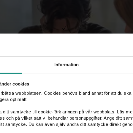
Saco pekar också på områden dä
Arkitekter
Kommunikatörer och mediey
Kultur- och samhällsvetare
Vissa administrativa roller
Information
Här påverkar både konjunktur och 
änder cookies
förbättra webbplatsen. Cookies behövs bland annat för att du ska
gera optimalt.
ka ditt samtycke till cookie-förklaringen på vår webbplats. Läs m
 oss och på vilket sätt vi behandlar personuppgifter. Ange ditt s
itt samtycke. Du kan även själv ändra ditt samtycke direkt geno