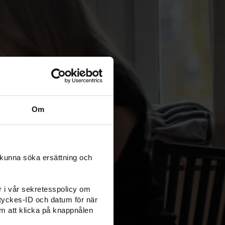
r jobbmöjligheterna är mer begränsade:
rken
Om
digitalisering – och AI förstärker utvecklingen.
 kunna söka ersättning och
er i vår sekretesspolicy om
amtyckes-ID och datum för när
m att klicka på knappnålen