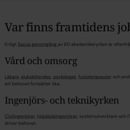
Var finns framtidens jo
Enligt
Sacos genomgång
av 60 akademikeryrken är efterfråg
Vård och omsorg
Läkare
,
sjuksköterskor
,
psykologer
,
fysioterapeuter
och andr
att behovet fortsätter öka.
Ingenjörs- och teknikyrken
Civilingenjörer
,
högskoleingenjörer
, systemutvecklare och IT
driver behovet.