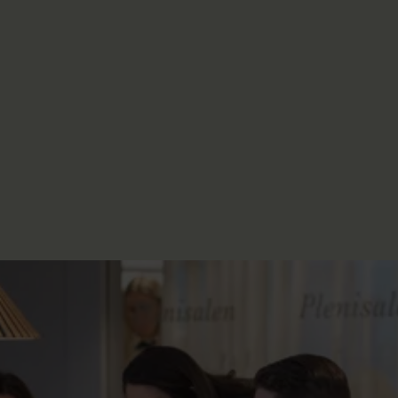
 – trygghet
bildning