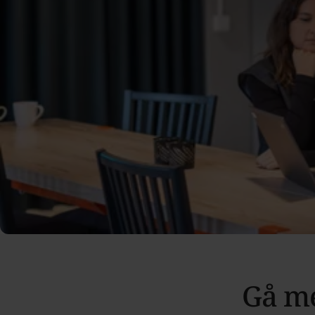
Akademikernas a-kassa är Sveriges största a‑kassa för aka
som:
Har eller studerar på universitet eller högskola.
Arbetar i kvalificerade yrken där förändringstakten är h
Vill ha trygghet att våga utvecklas, byta jobb eller byta
Du kan faktiskt gå med redan som student och börja bygga d
Gå me