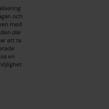
lisering
ågan och
rken med
åden där
r att ta
cerade
ssa en
öjlighet