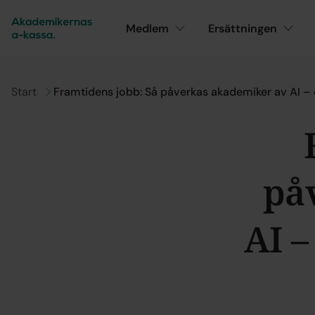
Medlem
Ersättningen
Gå till
Start
Framtidens jobb: Så påverkas akademiker av AI – 
på
AI –