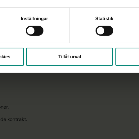
Inställningar
Statistik
‑kassa – även om du har 
okies
Tillåt urval
ner.
de kontrakt.