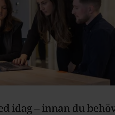
demiker och finns för dig
ög.
 bransch.
in trygghet i tid.
d idag – innan du behö