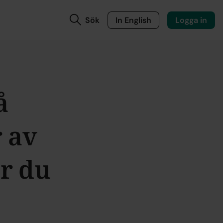
Sök
In English
Logga in
å
 av
er du