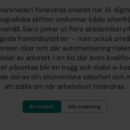
arknaden förändras snabbt när AI, digita
ografiska skiften omformar både efterfr
nnehåll. Saco pekar ut flera akademikery
goda framtidsutsikter – men också omr
ensen ökar och där automatisering riskera
delar av arbetet. I en tid där även kvalifi
ter påverkas blir en trygg och stabil a-ka
de del av din ekonomiska säkerhet och m
att ställa om när arbetslivet förändras.
Bli medlem
Sök ersättning