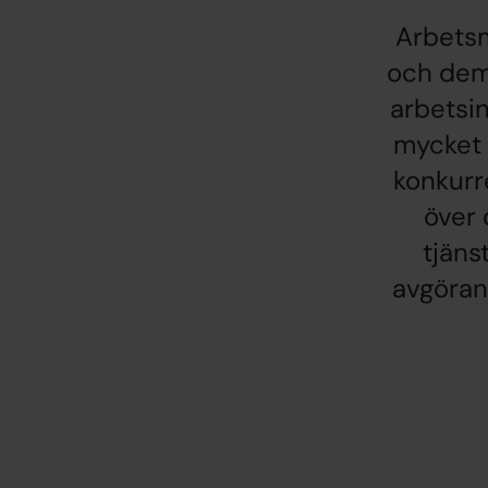
Arbetsm
och dem
arbetsi
mycket 
konkurr
över 
tjäns
avgöran