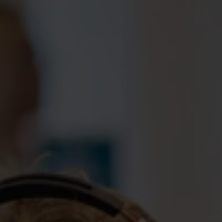
Framtidens teknik kräver
framtidens trygghet
Du kommer sannolikt att byta arbetsgivare, roll eller
specialisering flera gånger. Ingenjörs- och teknikyrken
förändras snabbt: AI, cybersäkerhet, energiomställning,
automation, hållbarhet, avancerad dataanalys.
Akademikernas a-kassa ger ett grundskydd om man blir
arbetslös. Bostad, mat, mobil – listan på vad som kostar
pengar är lång. Vi ger dig bästa service, hjälp med