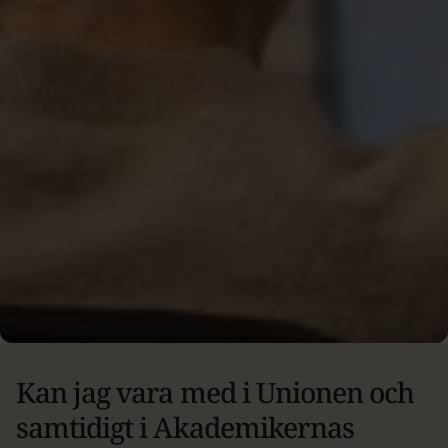
ingenjörer
Som medlem kan du teckna en extra inkomstförsäkring
via facket och få upp till 80 % av hela inkomsten vid
arbetslöshet. Facket ger också CV-hjälp, lönestatistik
och karriärstöd. Vi samarbetar med Sveriges ingenjörer.
Om Akademikernas a-kassa
Till Sveriges ingenjörer
Kan jag vara med i Unionen och
samtidigt i Akademikernas