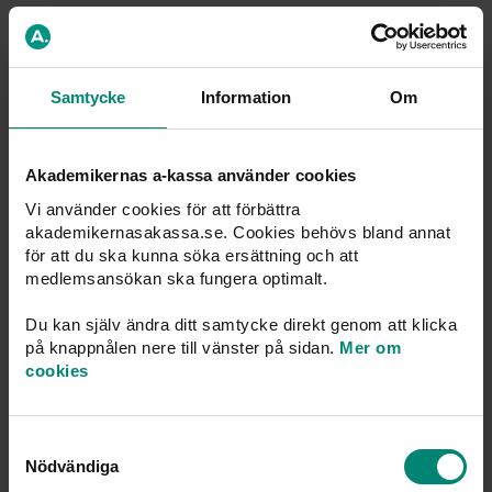
Fyll i medlemsansökan
Samtycke
Information
Om
Fyll i vår ansökan – de flesta blir medlemmar direkt.
Svara på några enkla frågor och signera med BankID.
Akademikernas a-kassa använder cookies
Fyll i
medlemsansökan
Vi använder cookies för att förbättra
akademikernasakassa.se. Cookies behövs bland annat
för att du ska kunna söka ersättning och att
Byt a-kassa till oss
medlemsansökan ska fungera optimalt.
Byt till oss och du kan stanna kvar hela arbetslivet. Det
är din utbildning som räknas. Du behåller din intjänade
Du kan själv ändra ditt samtycke direkt genom att klicka
medlemstid.
på knappnålen nere till vänster på sidan.
Mer om
cookies
Läs
mer
Samtyckesval
Betala avgiften
Nödvändiga