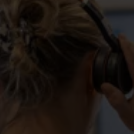
ansökan och punktliga utbetalningar om du blir
arbetslös.
Gå med idag – innan du behöver oss
Komplettera med ett
medlemskap i Sveriges