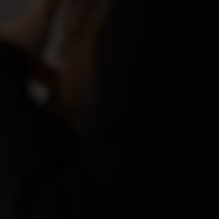
Varför ska en arbetsförmedlare
vara med i a-kassan?
Ekonomisk trygghet
Om det är någon som vet att
osäkerhet kan uppstå när arbetsmarknaden förändras är
det du som jobbar som arbetsförmedlare. A-kassan ger
ekonomiskt skydd om din anställning påverkas. Med vår
hjälp kan du känna dig trygg om det oväntade inträffar.