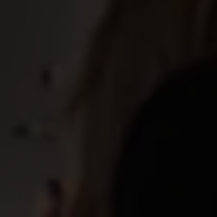
Komplettera med ett
medlemskap i
Akademikerförbundet SSR
Som medlem kan du teckna en extra inkomstförsäkring
via facket och få upp till 80 % av hela inkomsten vid
arbetslöshet. Facket ger också CV-hjälp, lönestatistik
och karriärstöd. Vi samarbetar med
Aakdemikerförbundet SSR.
Om Akademikernas a-kassa
Till Akademikerförbundet SSR