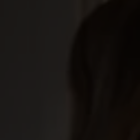
A-kassan ger ett grundskydd om du skulle bli arbetslös.
Bostad, mat, mobil – listan på vad som kostar pengar
varje månad är lång, och inkomsterna kan snabbt
försvinna. Som medlem hos oss får du inte bara
ekonomisk trygghet, utan också bästa möjliga service,
stöd i hela ansökningsprocessen och punktliga
utbetalningar. Vi finns här för att hjälpa dig – från första
dagen du blir arbetslös till du är tillbaka i arbete.
Ersättningen