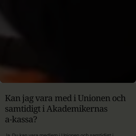
Branschspecifik kunskap
Vi förstår din roll och de
utmaningar du står inför. Med vårt stöd kan du fokusera
på ditt arbete, trygg i vetskapen att du har ett
professionellt nätverk bakom dig. Ditt fackförbund
Akademikerförbundet SSR är även vår viktiga
samarbetspartner.
Medlemsansökan
Kan jag vara med i Unionen och
samtidigt i Akademikernas
a‑kassa?
Ja. Du kan vara medlem i Unionen och samtidigt i