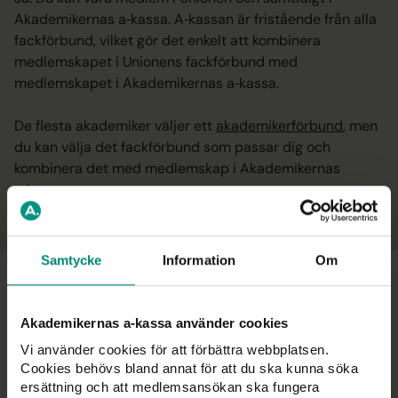
Akademikernas a‑kassa. A‑kassan är fristående från alla
fackförbund, vilket gör det enkelt att kombinera
medlemskapet i Unionens fackförbund med
medlemskapet i Akademikernas a‑kassa.
De flesta akademiker väljer ett
akademikerförbund
, men
du kan välja det fackförbund som passar dig och
kombinera det med medlemskap i Akademikernas
a‑kassa.
Samtycke
Information
Om
Vanliga frågor
Akademikernas a-kassa använder cookies
Vi använder cookies för att förbättra webbplatsen.
Vilken a kassa är billigast?
Cookies behövs bland annat för att du ska kunna söka
ersättning och att medlemsansökan ska fungera