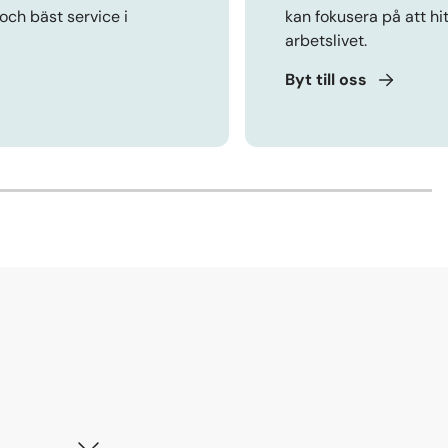
och bäst service i
kan fokusera på att hi
arbetslivet.
Byt till
oss
3