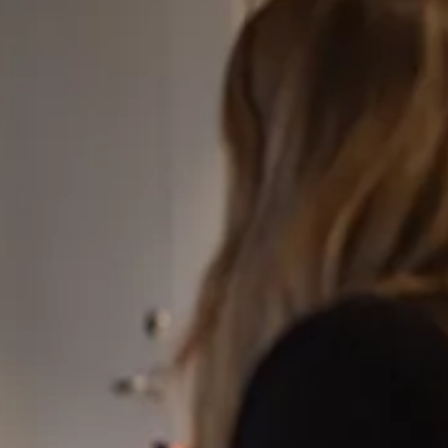
Ersättningen
g via facket och få
cket ger också CV-
 med Sacoförbunden
rbund