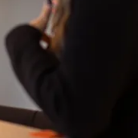
A-kassa fö
akademisk
A-kassan är din trygghet
Som projektledare är du van 
ibland med otrygga anställni
driver utvecklingsprocesser
nästa projekt uteblir, blir pa
För bara 140 kronor i månade
lön – ett skyddsnät som gör 
Du behöver ha varit medlem 
ersättning.
Medlemsansökan