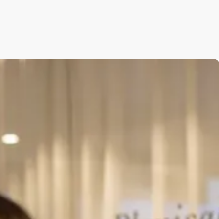
din viktigaste
 om du skulle bli arbetslös. Bostad, mat, mobil
pengar varje månad är lång, och inkomsterna kan
m hos oss får du inte bara ekonomisk trygghet,
rvice, stöd i hela ansökningsprocessen och
inns här för att hjälpa dig – från första dagen du
ka i arbete.