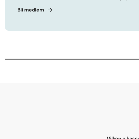
Bli
medlem
1
Vilken a kassa