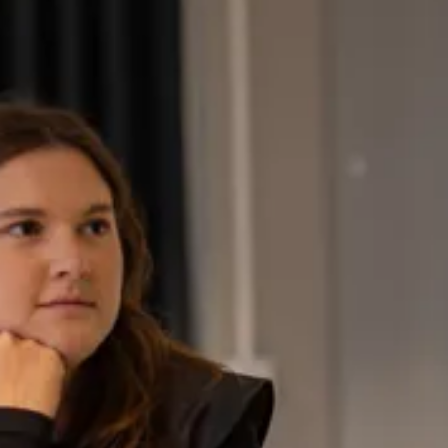
Komplettera med ett
medlemskap i facket
Som medlem kan du teckna en extra inkomstförsäkrin
upp till 80 % av hela inkomsten vid arbetslöshet. Fa
hjälp, lönestatistik och karriärstöd. Vi samarbetar
och Vårdförbundet.
Om Akademikernas a-kassa
Våra fackfö