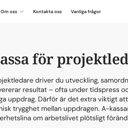
Om oss
Kontakta oss
Vanliga frågor
assa för projektle
jektledare driver du utveckling, samord
vererar resultat – ofta under tidspress 
lliga uppdrag. Därför är det extra viktigt at
isk trygghet mellan uppdragen. A-kassan
erhetslina om arbetslivet plötsligt föränd