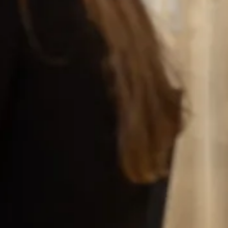
r projektledare med
 bakgrund
 mellan uppdragen
vid att arbeta i tydligt avgränsade uppdrag –
ngsformer eller konsultkontrakt. Du leder team,
 och ansvarar för leveranser. Men vad händer om
usat eller omorganisationen slår till?
n ger a-kassan dig upp till 80 % av din tidigare
det lättare att söka nästa uppdrag i lugn och ro.
i minst 12 månader för att få inkomstbaserad