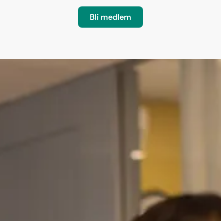
Bli medlem
A-kassan – 
försäkring
A-kassan ger ett grundskydd
– listan på vad som kostar 
snabbt försvinna. Som medle
utan också bästa möjliga se
punktliga utbetalningar. Vi f
blir arbetslös till du är tillba