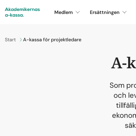
Medlem
Ersättningen
Gå till
Start
A-kassa för projektledare
A-k
Som pro
och le
tillfä
ekonom
säk