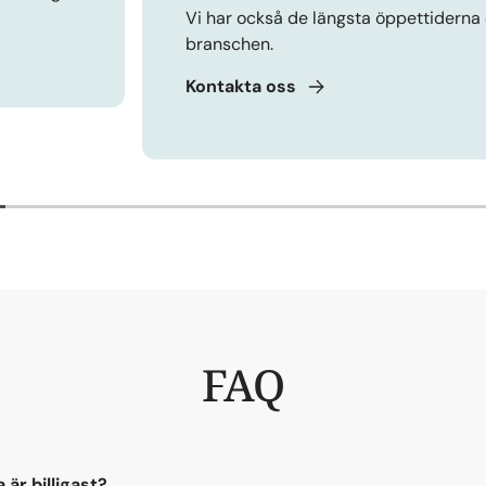
Vi har också de längsta öppettiderna 
branschen.
Kontakta
oss
2
FAQ
 är billigast?