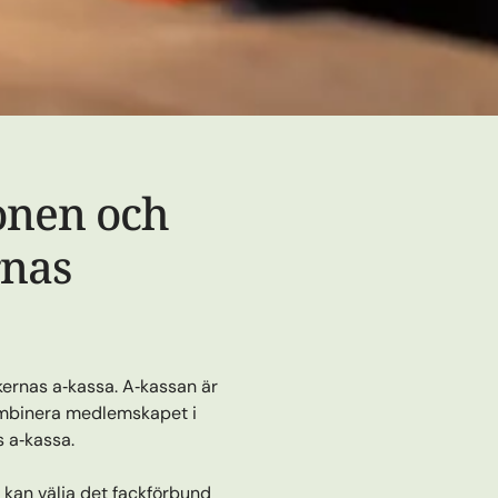
onen och
rnas
ernas a‑kassa. A‑kassan är
 kombinera medlemskapet i
 a‑kassa.
 kan välja det fackförbund