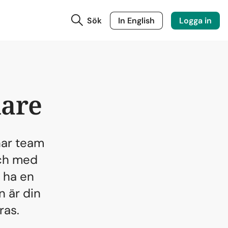
Sök
In English
Logga in
dare
nar team
och med
t ha en
 är din
ras.