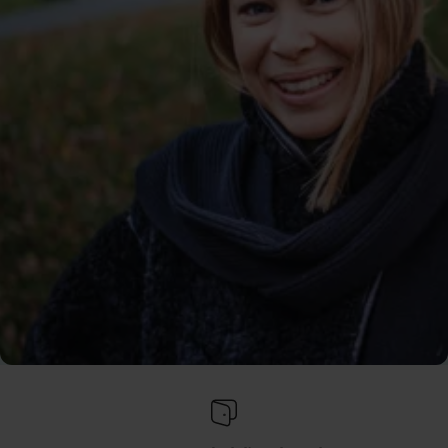
– Tack vare a-kassan behöver jag inte
oroa mig för ekonomin.
Emma