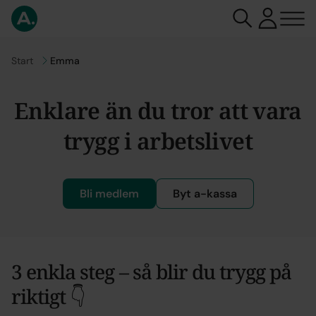
Gå till
Start
Emma
Enklare än du tror att vara
trygg i arbetslivet
Bli medlem
Byt a-kassa
3 enkla steg – så blir du trygg på
Emma
riktigt 👇