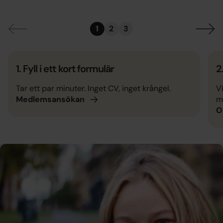
1
2
3
1.
Fyll i ett kort formulär
2
Tar ett par minuter. Inget CV, inget krångel.
Vi
m
Medlemsansökan
O