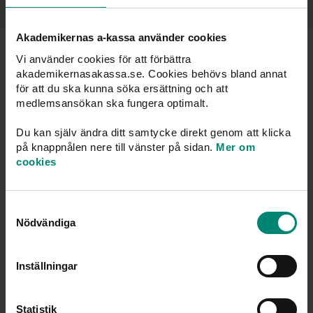
Akademikernas a-kassa använder cookies
Vanliga frågor och svar
Vi använder cookies för att förbättra
akademikernasakassa.se. Cookies behövs bland annat
för att du ska kunna söka ersättning och att
medlemsansökan ska fungera optimalt.
Vilka regler gäller för att bli medlem?
Du kan själv ändra ditt samtycke direkt genom att klicka
på knappnålen nere till vänster på sidan.
Mer om
cookies
Jag är klar med mina studier och vill söka a-kassa.
Vilka intyg behöver ni?
Samtyckesval
Nödvändiga
Vilka villkor måste man uppfylla för att få a-kassa?
Inställningar
Jag har en provanställning och trivs inte
Statistik