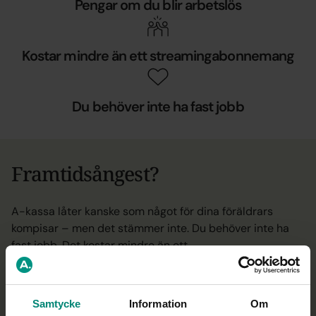
Pengar om du blir arbetslös
Kostar mindre än ett streamingabonnemang
Du behöver inte ha fast jobb
Framtidsångest?
A-kassa låter kanske som något för dina föräldrars
kompisar – men det stämmer inte. Du behöver inte ha
fast jobb. Det kostar mindre än ett
streamingabonnemang. Och om du blir arbetslös? Då får
du pengar istället för panik. Gå med nu. Ditt framtida jag
kommer tacka dig.
Samtycke
Information
Om