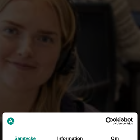
Ansök om fortsatt
medlemskap
Byt
a-kassa
Inkomstförsäkring via
fackförbundet
Samtycke
Information
Om