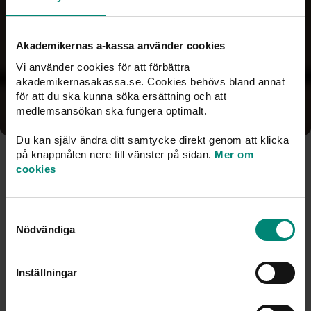
Som medlem hos oss kan du teckna en extra
inkomstförsäkring via facket. Med a-kassan och fackets
inkomstförsäkring kan man få upp till 80 procent av hela
Akademikernas a-kassa använder cookies
lönen vid arbetslöshet.
Vi använder cookies för att förbättra
akademikernasakassa.se. Cookies behövs bland annat
för att du ska kunna söka ersättning och att
Inkomstförsäkring via facket
medlemsansökan ska fungera optimalt.
Du kan själv ändra ditt samtycke direkt genom att klicka
på knappnålen nere till vänster på sidan.
Mer om
Vanliga frågor om a-kassan
cookies
Samtyckesval
Vilken a kassa är billigast?
Nödvändiga
Inställningar
Vilken a‑kassa har snabbast handläggningstid?