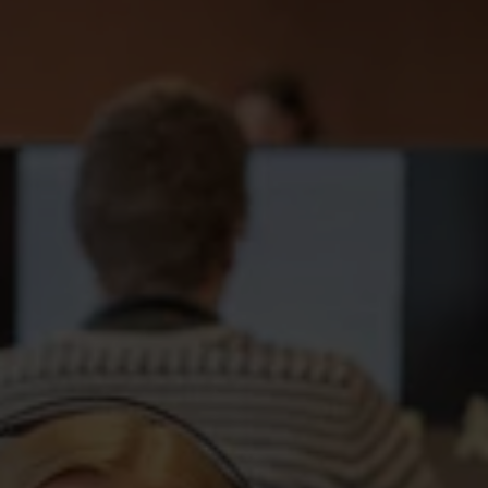
A-kassan – din viktigaste
försäkring
A-kassan ger ett grundskydd om man blir arbetslös.
Bostad, mat, mobil – listan på vad som kostar pengar är
lång. Vi ger dig bästa service, hjälp med ansökan och
punktliga utbetalningar om du blir arbetslös.
Fyll i
medlemsansökan