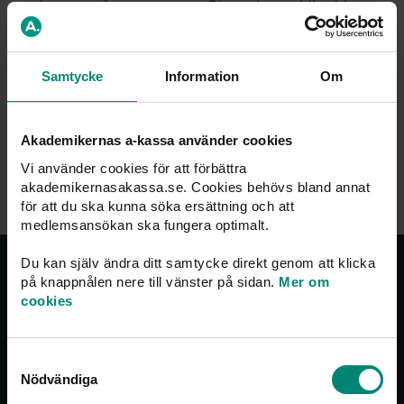
bara en gång per person. För att kunna bli vald
behöver man vara nominerad av minst 5 personer.
Samtycke
Information
Om
Röstningsomgången är stängd
Akademikernas a-kassa använder cookies
Tillbaka till startsidan
Vi använder cookies för att förbättra
akademikernasakassa.se. Cookies behövs bland annat
för att du ska kunna söka ersättning och att
medlemsansökan ska fungera optimalt.
Du kan själv ändra ditt samtycke direkt genom att klicka
Om oss
på knappnålen nere till vänster på sidan.
Mer om
cookies
Akademikernas a-kassa vill se ett samhälle där alla
människor har goda förutsättningar att skapa sig ett
långt, tryggt och innehållsrikt arbetsliv. Vi ser till att
Samtyckesval
människor som förlorar sitt jobb får den ersättning de
Nödvändiga
har rätt till.