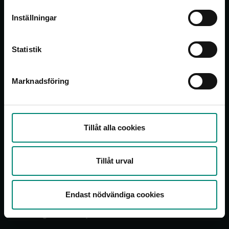
Inställningar
Vi är Sveriges största a-kassa med 820 000
medlemmar i alla branscher och sektorer.
Statistik
Bli medlem nu
Kontakt
Marknadsföring
Öppet alla vardagar 8.30-16.30
Kontakta oss
Tillåt alla cookies
Handlingar skickas till
Akademikernas a-kassa
Tillåt urval
FE 55
938 88 Arjeplog
Endast nödvändiga cookies
Personuppgifter GDPR
Anmäl dig till vårt nyhetsbrev