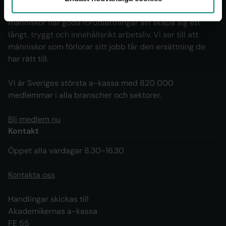
Akademikernas a-kassa vill se ett samhälle där alla
människor har goda förutsättningar att skapa sig ett
långt, tryggt och innehållsrikt arbetsliv. Vi ser till att
människor som förlorar sitt jobb får den ersättning de
har rätt till.
Vi är Sveriges största a-kassa med 820 000
medlemmar i alla branscher och sektorer.
Bli medlem nu
Kontakt
Öppet alla vardagar 8.30-16.30
Kontakta oss
Handlingar skickas till
Akademikernas a-kassa
FE 55