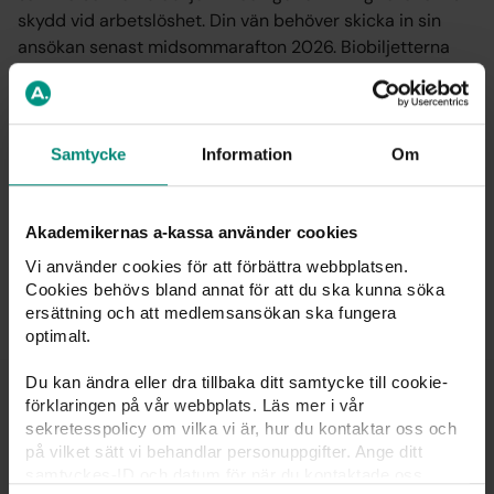
skydd vid arbetslöshet. Din vän behöver skicka in sin
ansökan senast midsommarafton 2026. Biobiljetterna
mejlas ut fredagen samma vecka som medlemskapet
godkänns.
Samtycke
Information
Om
Logga in i Mitt medlemskap
Akademikernas a-kassa använder cookies
Vi använder cookies för att förbättra webbplatsen.
Cookies behövs bland annat för att du ska kunna söka
Publicerad: 31 mars 2026
ersättning och att medlemsansökan ska fungera
optimalt.
Du kan ändra eller dra tillbaka ditt samtycke till cookie-
Du kanske också är intresserad av
förklaringen på vår webbplats. Läs mer i vår
sekretesspolicy om vilka vi är, hur du kontaktar oss och
på vilket sätt vi behandlar personuppgifter. Ange ditt
samtyckes-ID och datum för när du kontaktade oss