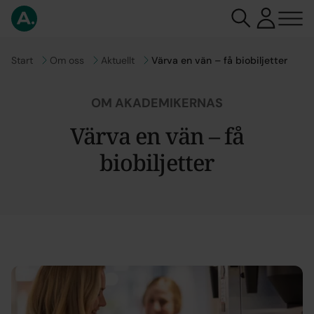
Gå till
Start
Gå till
Om oss
Gå till
Aktuellt
Värva en vän – få biobiljetter
OM AKADEMIKERNAS
Värva en vän – få
biobiljetter