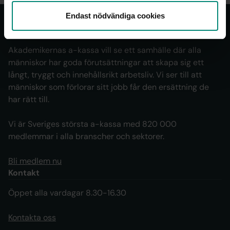
Endast nödvändiga cookies
Om oss
Akademikernas a-kassa vill se ett samhälle där alla
människor har goda förutsättningar att skapa sig ett
långt, tryggt och innehållsrikt arbetsliv. Vi ser till att
människor som förlorar sitt jobb får den ersättning de
har rätt till.
Vi är Sveriges största a-kassa med 820 000
medlemmar i alla branscher och sektorer.
Bli medlem nu
Kontakt
Öppet alla vardagar 8.30-16.30
Kontakta oss