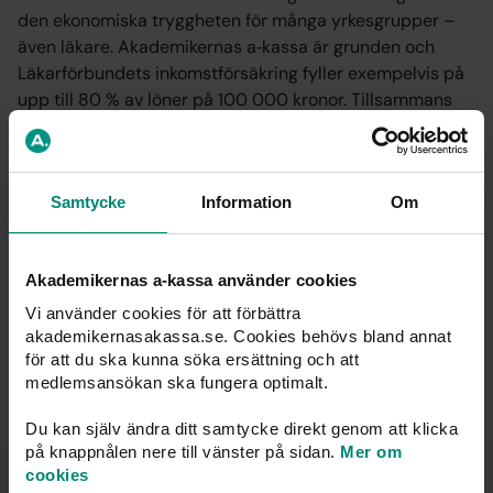
den ekonomiska tryggheten för många yrkesgrupper –
även läkare. Akademikernas a‑kassa är grunden och
Läkarförbundets inkomstförsäkring fyller exempelvis på
upp till 80 % av löner på 100 000 kronor. Tillsammans
skapar vi ett skydd som gör skillnad om arbetslivet
förändras.
Samtycke
Information
Om
Vi på Akademikernas a-kassa önskar Hanna Kataoka
ett stort lycka till i sitt nya uppdrag!
Akademikernas a-kassa använder cookies
Till Sveriges
läkarförbund
Vi använder cookies för att förbättra
akademikernasakassa.se. Cookies behövs bland annat
för att du ska kunna söka ersättning och att
Publicerad: 19 mars 2026
medlemsansökan ska fungera optimalt.
Du kan själv ändra ditt samtycke direkt genom att klicka
på knappnålen nere till vänster på sidan.
Mer om
cookies