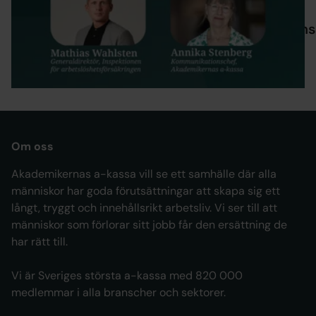
PRESSMEDDELANDEN
Mins
Arbetsmarknaden rör sig, men inte för
alla – samtal om människorna bakom
statistiken
Om oss
Akademikernas a-kassa vill se ett samhälle där alla
människor har goda förutsättningar att skapa sig ett
långt, tryggt och innehållsrikt arbetsliv. Vi ser till att
människor som förlorar sitt jobb får den ersättning de
har rätt till.
Vi är Sveriges största a-kassa med 820 000
medlemmar i alla branscher och sektorer.