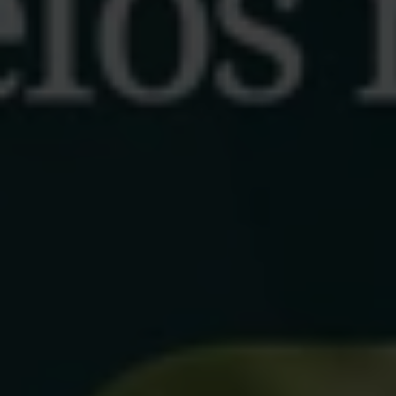
Endast 10 
varit arbet
anställnin
låtit göra
släpps id
Arbetslöshe
på den hög
inställning.
− Lågkonjunktu
man ser en vis
vi vet att de s
undersökning vi
många jobb de a
inte vill ha d