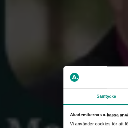
mindre pengar 
måste få annan
Metod, målgru
Vi ställde våra
offentlig sekto
intervjuer har 
Verians beslut
Målgrupp: Besl
Urvalsram: Sif
Samtycke
Urvalsstorlek: 
Metod: Webbas
Fältperiod: 1-8
Akademikernas a-kassa anv
Vi använder cookies för att 