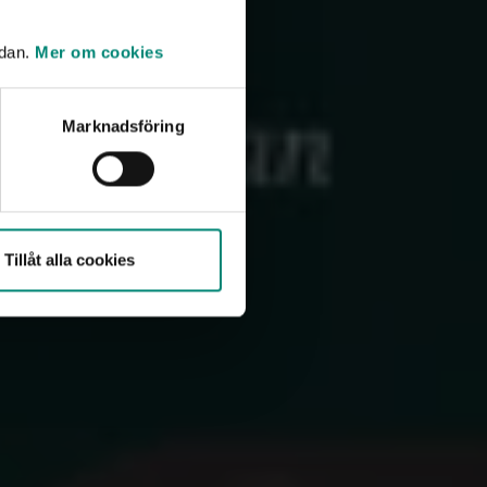
idan.
Mer om cookies
emikernas a-
n 12 maj med
.
Marknadsföring
Tillåt alla cookies