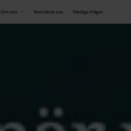
Om oss
Kontakta oss
Vanliga frågor
rbetslösa är svagt
PRESSMEDDELANDEN
betsgivares intresse 
arbetslösa är svagt