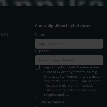
Anmäl dig till vårt nyhetsbrev
Namn
16.30
E-post*
Jag samtycker till att Akademikernas
a-kassa skickar nyhetsbrev till mig.
Dina uppgifter kommer inte att delas
med tredje part, och du kan när som
helst avanmäla dig från framtida
utskick. För mer information, läs
vår
integritetspolicy.
Prenumerera