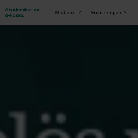
Medlem
Ersättningen
Gå till
Start
Gå till
Om oss
Gå till
Aktuellt
Arbetsgivares intresse för a
Ar