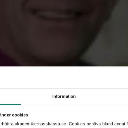
i plånboken tror jag knappast man känner sig stärkt i sitt ar
 hjälp, som mer stöd från Arbetsförmedlingen, säger Annika 
pp, antal intervjuer
 frågor till personer som har inflytande över rekryteringar i pr
r: beslutsfattare, chefer och egenföretagare som ingår i Sifop
genomförts, 65 procent av de svarande arbetar i privat sektor.
sfattarbuss
utsfattare.
o-panelen
Information
500 intervjuer
erad enkät.
 okt 2025
änder cookies
förbättra akademikernasakassa.se. Cookies behövs bland annat f