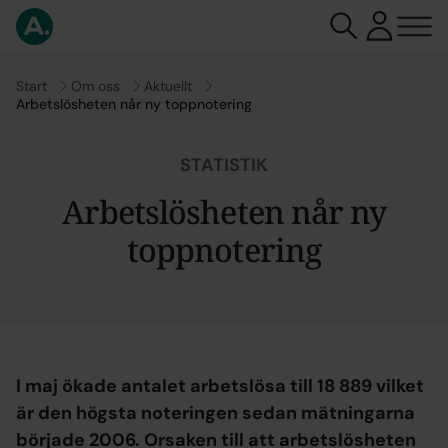
Gå till
Start
Gå till
Om oss
Gå till
Aktuellt
Arbetslösheten når ny toppnotering
STATISTIK
Arbetslösheten når ny
toppnotering
I maj ökade antalet arbetslösa till 18 889 vilket
är den högsta noteringen sedan mätningarna
började 2006. Orsaken till att arbetslösheten