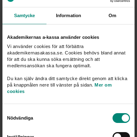
Samtycke
Information
Om
Publicerad: 13 juni 2025
Akademikernas a-kassa använder cookies
Vi använder cookies för att förbättra
akademikernasakassa.se. Cookies behövs bland annat
Du kanske också är intresserad av
för att du ska kunna söka ersättning och att
medlemsansökan ska fungera optimalt.
Du kan själv ändra ditt samtycke direkt genom att klicka
på knappnålen nere till vänster på sidan.
Mer om
cookies
Samtyckesval
Nödvändiga
Inställningar