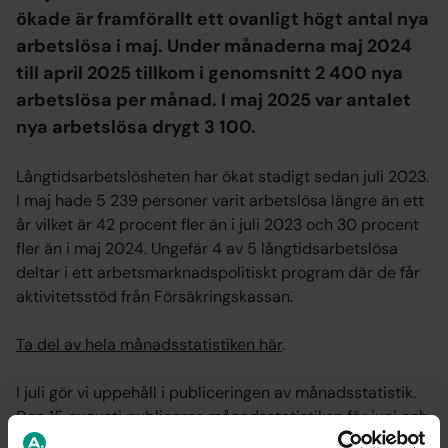
ökade är framförallt ett ovanligt högt antal nya
arbetslösa i maj. Under månaderna maj 2024
till april 2025 tillkom i genomsnitt 2 400 nya
arbetslösa per månad. I maj 2025 var antalet
nya arbetslösa drygt 3 100.
Långtidsarbetslösheten har ökat stadigt sedan juli 2023.
I maj hade 5 239 personer varit arbetslösa längre än ett
år vilket är 42 procent fler än i juli 2023 och 30 procent
fler än i maj 2024. Ungefär 4 av 5 långtidsarbetslösa
deltar i ett arbetsmarknadspolitiskt program där de får
aktivitetsstöd från Försäkringskassan.
Ta del av hela månadsstatistiken här
.
I juli gör vi uppehåll i publiceringen av månadsstatistik.
Den 15 augusti publiceras månadsstatistiken för juni och
juli.