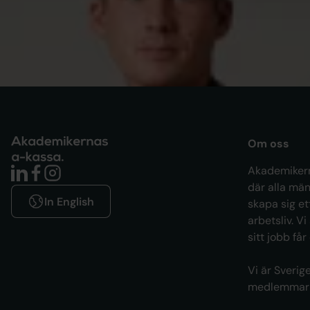
för alla – samtal om människorna
bakom statistiken
Om oss
Akademikern
där alla män
In English
skapa sig et
arbetsliv. Vi
sitt jobb får
Vi är Sveri
medlemmar i