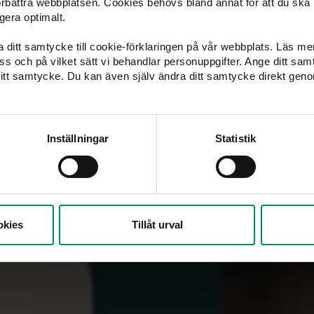
förbättra webbplatsen. Cookies behövs bland annat för att du ska
ad av
gera optimalt.
ka ditt samtycke till cookie-förklaringen på vår webbplats. Läs m
 oss och på vilket sätt vi behandlar personuppgifter. Ange ditt s
itt samtycke. Du kan även själv ändra ditt samtycke direkt geno
Inställningar
Statistik
okies
Tillåt urval
Minskat antal arbetslösa i maj
OM 
Ak