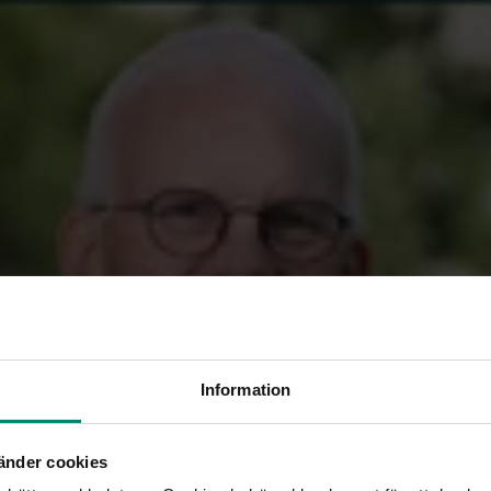
lsammans med Emma Frans och Clara Wallin tagi
tt om a-kassa i podden A-kursen.
 exempel att man på 1800-talet fick 75 öre om dagen i resebid
t finns om a-kassa? Emma Frans intervjuar också forskare An
jun kan du lyssna på i Överkursen.
a här
på A-kursen här
på Överkursen här
kt. 2024
Information
änder cookies