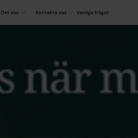
Om oss
Kontakta oss
Vanliga frågor
n i podden A-kursen
OM AKADEMIKERNAS
helt avsnitt om a-kas
podden A-kursen