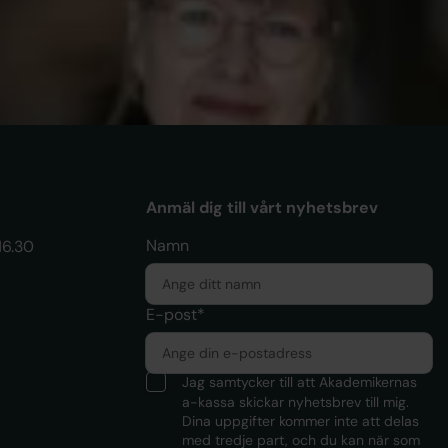
 man värdelös när man är
betslös?
Anmäl dig till vårt nyhetsbrev
Namn
16.30
E-post*
Jag samtycker till att Akademikernas
a-kassa skickar nyhetsbrev till mig.
Dina uppgifter kommer inte att delas
med tredje part, och du kan när som