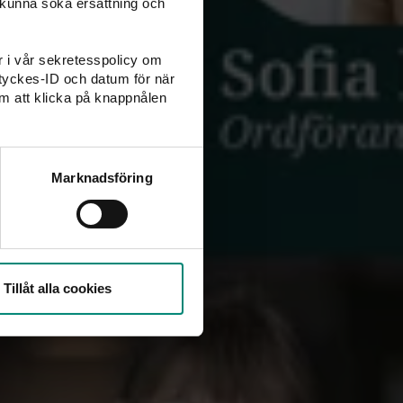
 kunna söka ersättning och
er i vår sekretesspolicy om
amtyckes-ID och datum för när
m att klicka på knappnålen
Marknadsföring
Tillåt alla cookies
AKADEMIKERNAS
ademikernas a‑kassa i Almedalen: