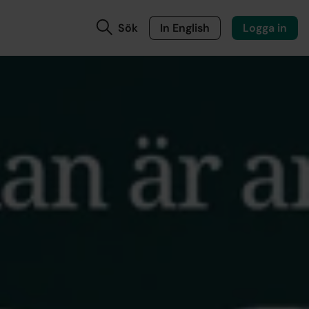
Sök
In English
Logga in
san i