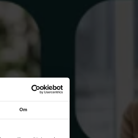
t fram ett
rag? Vet du hur
ders Forslund.
Om