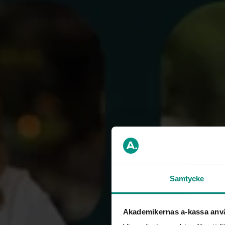
Vi har til
helt avsni
Visste du till
många låtar de
Hela den interv
Lyssn
Du kan lyssna 
Du kan lyssna 
Publicerad: 24 o
Samtycke
Akademikernas a-kassa anv