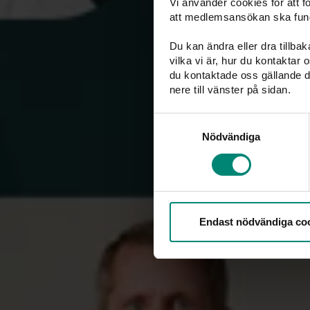
Vi använder cookies för att 
Du kanske också är intresser
att medlemsansökan ska fun
Du kan ändra eller dra tillba
vilka vi är, hur du kontaktar
du kontaktade oss gällande d
nere till vänster på sidan.
Samtyckesval
Nödvändiga
Endast nödvändiga co
PRESSMEDDELANDEN
Arbetsmarknaden rör sig, men inte