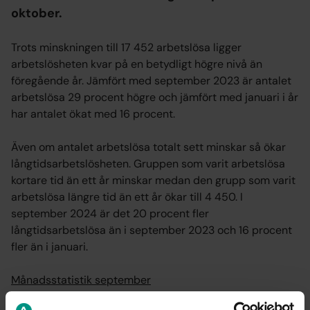
oktober.
Trots minskningen till 17 452 arbetslösa ligger
arbetslösheten kvar på en betydligt högre nivå än
föregående år. Jämfört med september 2023 är antalet
arbetslösa 29 procent högre och jämfört med januari i år
har antalet ökat med 16 procent.
Även om antalet arbetslösa totalt sett minskar så ökar
långtidsarbetslösheten. Gruppen som varit arbetslösa
kortare tid än ett år minskar medan den grupp som varit
arbetslösa längre tid än ett år ökar till 4 450. I
september 2024 är det 20 procent fler
långtidsarbetslösa än i september 2023 och 16 procent
fler än i januari.
Månadsstatistik september