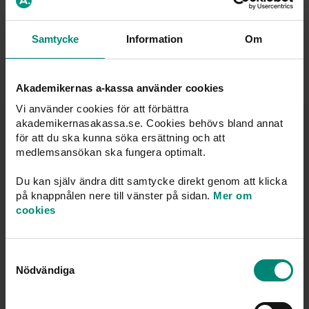
Samtycke
Information
Om
Publicerad: 15 okt. 2024
Akademikernas a-kassa använder cookies
Vi använder cookies för att förbättra
akademikernasakassa.se. Cookies behövs bland annat
Du kanske också är intresserad av
för att du ska kunna söka ersättning och att
medlemsansökan ska fungera optimalt.
Du kan själv ändra ditt samtycke direkt genom att klicka
på knappnålen nere till vänster på sidan.
Mer om
cookies
Samtyckesval
Nödvändiga