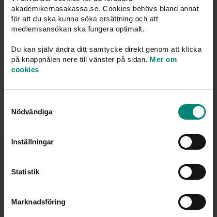
akademikernasakassa.se. Cookies behövs bland annat
M
agnus Berg, förhandlingschef, SACO-förbundet
för att du ska kunna söka ersättning och att
DIK
medlemsansökan ska fungera optimalt.
Seminariet och samtalen leds av
Irene Wennem
o,
Du kan själv ändra ditt samtycke direkt genom att klicka
GD Medlingsinstitutet samt ordförande i svenska
på knappnålen nere till vänster på sidan.
Mer om
ILERA-föreningen.
cookies
Samtyckesval
Publicerad: 2 maj 2024
Nödvändiga
Inställningar
Du kanske också är intresserad av
Statistik
Marknadsföring