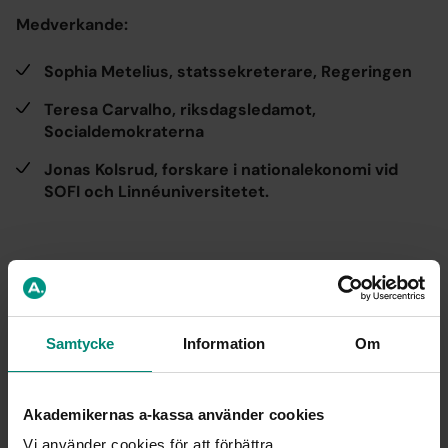
Medverkande:
Sophia Metelius, statssekreterare, Regeringen
Teresa Carvalho, riksdagsledamot,
Socialdemokraterna
J
onas Kolsrud, forskare i nationalekonomi vid
SOFI och Linnéuniversitetet.
Pär Andersson, förhandlare och
försäkringsexpert,
Svenskt Näringsliv
Samtycke
Information
Om
Niklas Blomqvist, ekonom, LO
Joakim Lindström, utredare, TCO
Akademikernas a-kassa använder cookies
Tor Hatlevoll, utredare, SKR
Vi använder cookies för att förbättra