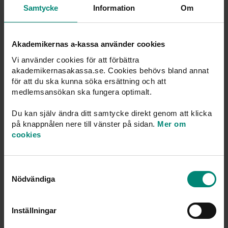
Samtycke
Information
Om
Du kvalificerar dig med arbete upp till sex
år bakåt i tiden.
Akademikernas a-kassa använder cookies
Du får snabb och personlig service från
Sveriges mest öppna a-kassa.
Vi använder cookies för att förbättra
akademikernasakassa.se. Cookies behövs bland annat
för att du ska kunna söka ersättning och att
Ansökan om fortsatt
medlemskap
medlemsansökan ska fungera optimalt.
Du kan själv ändra ditt samtycke direkt genom att klicka
på knappnålen nere till vänster på sidan.
Mer om
cookies
Har vi avslutat ditt medlemskap?
Om vi har avslutat ditt medlemskap på grund
Samtyckesval
av att vi saknat tre månaders inbetalningar har
Nödvändiga
du också möjlighet att återuppta ditt
medlemskap. Du behöver då fylla i din ansökan
Inställningar
senast månaden efter medlemskapet upphört.