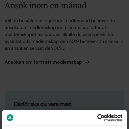
Ansök inom en månad
Vill du behålla din intjänade medlemstid behöver du
ansöka om medlemskap inom en månad efter att
meldemskapet avslutades. Skulle du exempelvis ha
avslutat ditt medlemskap den 30/9 behöver du skicka in
en ansökan senast den 31/10.
Ansökan om fortsatt
medlemskap
Därför ska du vara med
Du kan få upp till 80 % av din tidigare
inkomst om du förlorar jobbet.