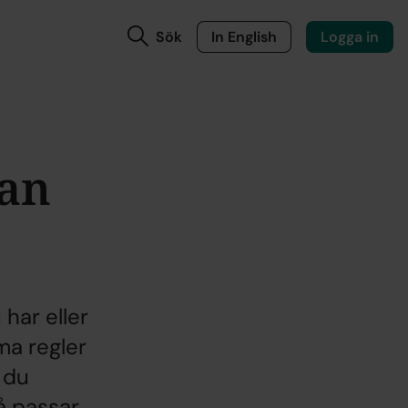
Sök
In English
Logga in
man
 har eller
ma regler
 du
å passar