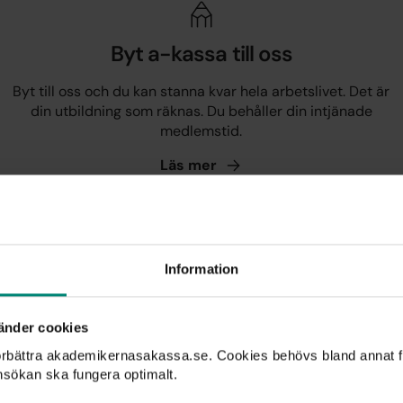
Byt a-kassa till oss
Byt till oss och du kan stanna kvar hela arbetslivet. Det är
din utbildning som räknas. Du behåller din intjänade
medlemstid.
Läs
mer
Teckna inkomstförsäkring
Tjänar du mer än 34 000 kronor per månad? Teckna en
F
Information
s!
prisvärd extra inkomstförsäkring via facket.
Läs
mer
änder cookies
förbättra akademikernasakassa.se. Cookies behövs bland annat f
nsökan ska fungera optimalt.