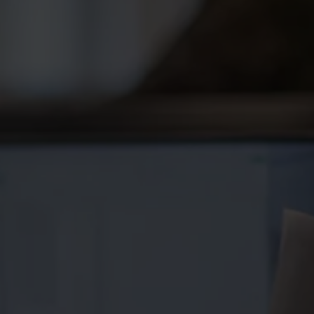
 om man blir arbetslös. Bostad, mat, mobil –
gar är lång. Vi ger dig bästa service, hjälp med
lningar om du blir arbetslös.