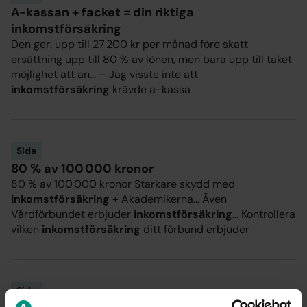
A-kassan + facket = din riktiga
inkomstförsäkring
Den ger: upp till 27 200 kr per månad före skatt
ersättning upp till 80 % av lönen, men bara upp till taket
möjlighet att an... – Jag visste inte att
inkomstförsäkring
krävde a-kassa
Sida
80 % av 100 000 kronor
80 % av 100 000 kronor Starkare skydd med
inkomstförsäkring
+ Akademikerna... Även
Vårdförbundet erbjuder
inkomstförsäkring
... Kontrollera
vilken
inkomstförsäkring
ditt förbund erbjuder
Sida