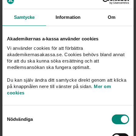
Vi samarbetar med Sacoförbunden och
Vårdförbundet
Bli medlem Medlemsansökan Som medlem hos oss kan
Samtycke
Information
Om
du teckna e... Vi har inte hittat någon
inkomstförsäkring
som är mer prisvärd på marknaden... Utan facket har du
ingen
inkomstförsäkring
Akademikernas a-kassa använder cookies
Vi använder cookies för att förbättra
akademikernasakassa.se. Cookies behövs bland annat
för att du ska kunna söka ersättning och att
Sida
medlemsansökan ska fungera optimalt.
Ersättning och utbetalning
Ta reda på hur många dagar du kan få ersättning, hur
Du kan själv ändra ditt samtycke direkt genom att klicka
mycket du kan få och vad som gäller för karens,
på knappnålen nere till vänster på sidan.
Mer om
utbetalningar,
inkomstförsäkring
och ny
cookies
ersättningsperiod – vi guidar dig steg
Samtyckesval
Nödvändiga
Sida
Sveriges största a-kassa