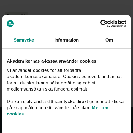
Forum
What is the difference between
‘Arbetsgivarintyg’ and ‘Anställningsbevis’?
What is the difference between ‘Arbetsgivarintyg’ and
Samtycke
Information
Om
‘Anställningsbevis’?
Akademikernas a-kassa använder cookies
Vi använder cookies för att förbättra
1
2
akademikernasakassa.se. Cookies behövs bland annat
för att du ska kunna söka ersättning och att
medlemsansökan ska fungera optimalt.
Du kan själv ändra ditt samtycke direkt genom att klicka
på knappnålen nere till vänster på sidan.
Mer om
cookies
Om oss