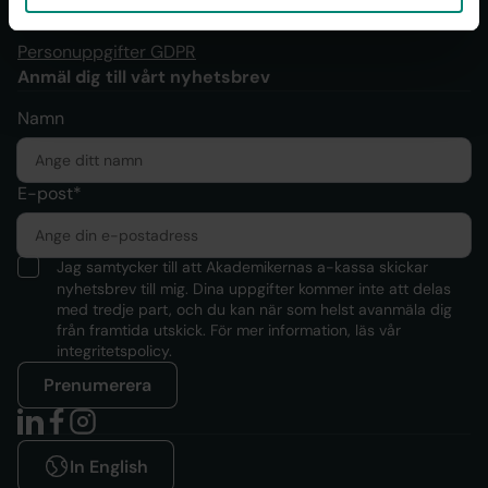
Personuppgifter GDPR
Anmäl dig till vårt nyhetsbrev
Namn
E-post*
Jag samtycker till att Akademikernas a-kassa skickar
nyhetsbrev till mig. Dina uppgifter kommer inte att delas
med tredje part, och du kan när som helst avanmäla dig
från framtida utskick. För mer information, läs
vår
integritetspolicy.
Prenumerera
In English